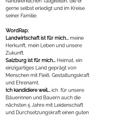
handwerklichen Tätigkeiten, die er 
gerne selbst erledigt und im Kreise 
seiner Familie.
WordRap: 
Landwirtschaft ist für mich...
 meine 
Herkunft, mein Leben und unsere 
Zukunft.
Salzburg ist für mich...
 Heimat, ein 
einzigartiges Land geprägt von 
Menschen mit Fleiß, Gestaltungskraft 
und Ehrenamt. 
Ich kandidiere weil... 
ich  für unsere 
Bäuerinnen und Bauern auch die 
nächsten 5 Jahre mit Leidenschaft 
und Durchsetzungskraft einen guten 
Boden für unsere Jugend legen will.
Wilfried Haslauer unterstütze ich 
weil...
 er für verlässliche Politik mit 