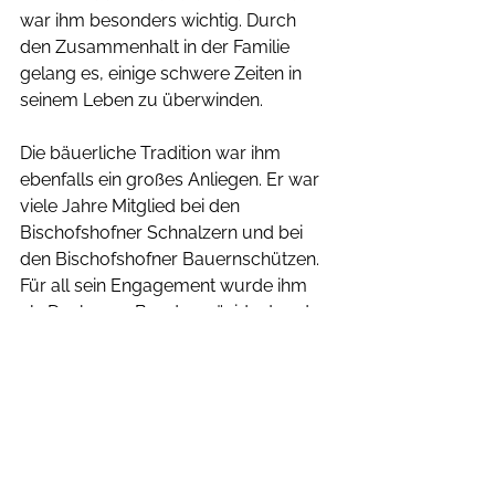
war ihm besonders wichtig. Durch 
den Zusammenhalt in der Familie 
gelang es, einige schwere Zeiten in 
seinem Leben zu überwinden.
Die bäuerliche Tradition war ihm 
ebenfalls ein großes Anliegen. Er war 
viele Jahre Mitglied bei den 
Bischofshofner Schnalzern und bei 
den Bischofshofner Bauernschützen.
Für all sein Engagement wurde ihm 
als Dank vom Bundespräsidenten der 
Titel „Ökonomierat“ verliehen.
Wir bedanken uns bei Leonhard für 
seine Jahrzehnte lange Tätigkeit als 
Interessensvertreter für die Anliegen 
der Bauern. An die Familie möchten 