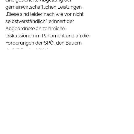
gemeinwirtschaftlichen Leistungen. 
„Diese sind leider nach wie vor nicht 
selbstverständlich“, erinnert der 
Abgeordnete an zahlreiche 
Diskussionen im Parlament und an die 
Forderungen der SPÖ, den Bauern 
die Hälfte der Mittel aus der 
Ländlichen Entwicklung 
wegzunehmen. 
„Es ist die zielgerichtete Politik der 
Volkspartei als starker Partner der 
Bäuerinnen und Bauern, die dafür 
gesorgt hat, dass diese Leistungen 
erhalten bleiben“, weist Eßl darauf hin, 
dass die EU-Kommission als einem 
der ersten Ländern den Strategieplan 
für die Gemeinsame Agrarpolitik ab 