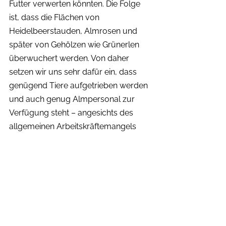
Futter verwerten könnten. Die Folge 
ist, dass die Flächen von 
Heidelbeerstauden, Almrosen und 
später von Gehölzen wie Grünerlen 
überwuchert werden. Von daher 
setzen wir uns sehr dafür ein, dass 
genügend Tiere aufgetrieben werden 
und auch genug Almpersonal zur 
Verfügung steht – angesichts des 
allgemeinen Arbeitskräftemangels 
und der wirtschaftlichen Situation eine 
echte Herausforderung", betont 
Moosbrugger. "Wer glaubt, dann 
auch noch locker einen 
umfangreichen, flächendeckenden 
Herdenschutz vor dem Wolf 
aufstellen zu können, lebt fernab 