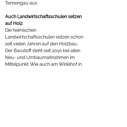
Tennengau aus.
Auch Landwirtschaftsschulen setzen 
auf Holz
Die heimischen 
Landwirtschaftsschulen setzen schon 
seit vielen Jahren auf den Holzbau. 
Der Baustoff steht seit 2010 bei allen 
Neu- und Umbaumaßnahmen im 
Mittelpunkt. Wie auch am Winklhof in 
Oberalm. Bei der anstehenden 
Modernisierung werden Stallungen, 
eine Reithalle und Werkstätten aus 
dem nachwachsenden, heimischen 
Rohstoff errichtet. „Das verkürzt die 
Bauzeit enorm und gleichzeitig 
stärken wir die regionale Wirtschaft. 
Wir können bei den Jugendlichen 
auch das Interesse fürs Bauen mit 