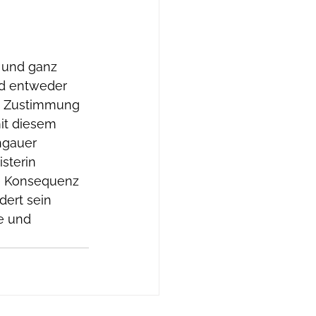
 und ganz 
nd entweder 
ne Zustimmung 
it diesem 
ngauer 
sterin 
ie Konsequenz 
dert sein 
e und 