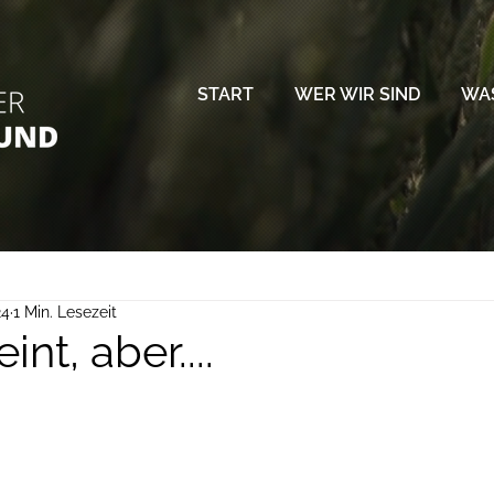
START
WER WIR SIND
WAS
24
1 Min. Lesezeit
nt, aber....