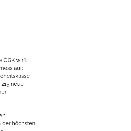
e ÖGK wirft 
rness auf: 
ndheitskasse 
 215 neue 
ner 
en 
n der höchsten 