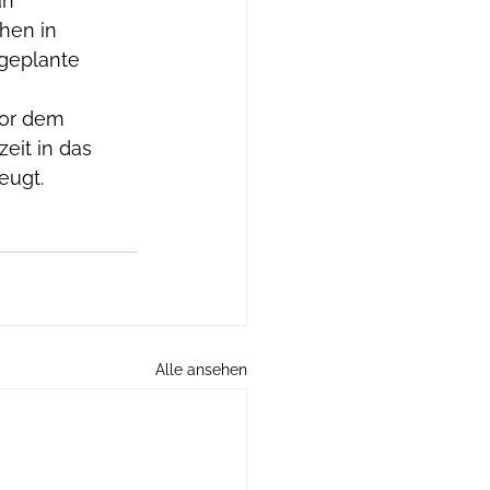
n 
hen in 
 geplante 
vor dem 
eit in das 
eugt.
Alle ansehen