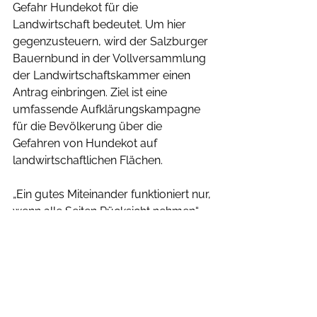
Gefahr Hundekot für die 
Landwirtschaft bedeutet. Um hier 
gegenzusteuern, wird der Salzburger 
Bauernbund in der Vollversammlung 
der Landwirtschaftskammer einen 
Antrag einbringen. Ziel ist eine 
umfassende Aufklärungskampagne 
für die Bevölkerung über die 
Gefahren von Hundekot auf 
landwirtschaftlichen Flächen.
„Ein gutes Miteinander funktioniert nur, 
wenn alle Seiten Rücksicht nehmen“, 
ist Quehenberger überzeugt. 
Naturgenuss und Landwirtschaft 
müssen kein Widerspruch sein – 
Voraussetzung sei jedoch Respekt 
gegenüber Eigentum und der 
täglichen Arbeit der Bäuerinnen und 