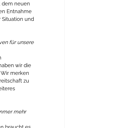
it dem neuen 
ren Entnahme 
 Situation und 
ven für unsere 
n 
aben wir die 
 Wir merken 
eitschaft zu 
iteres 
 immer mehr 
en braucht es 