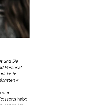
d Personal 
park Hohe 
ächsten 5 
neuen 
Ressorts habe 