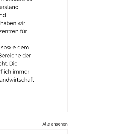
erstand 
und 
 haben wir 
entren für 
f sowie dem 
ereiche der 
ht. Die 
f ich immer 
ndwirtschaft 
Alle ansehen