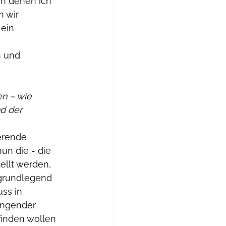
in denen ich 
 wir 
ein 
n und 
en – wie 
d der 
erende 
un die - die 
ellt werden, 
 grundlegend 
ss in 
ingender 
finden wollen 