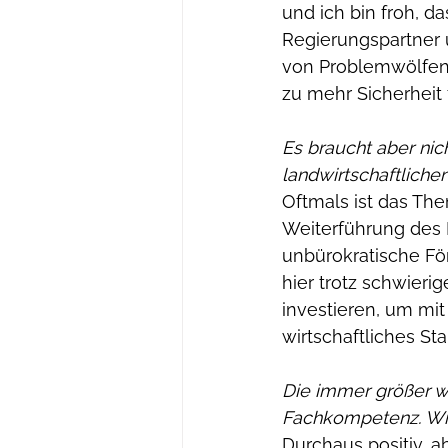
und ich bin froh, 
Regierungspartner 
von Problemwölfen i
zu mehr Sicherheit 
Es braucht aber nich
landwirtschaftlich
Oftmals ist das Th
Weiterführung des 
unbürokratische F
hier trotz schwier
investieren, um mi
wirtschaftliches St
Die immer größer we
Fachkompetenz. Wie
Durchaus positiv, a