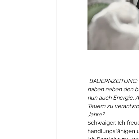
 BAUERNZEITUNG: Herr Landesrat, die neue Landesregierung ist angelobt und Sie 
haben neben den bi
nun auch Energie, A
Tauern zu verantwor
Jahre?
Schwaiger: Ich freu
handlungsfähigen u