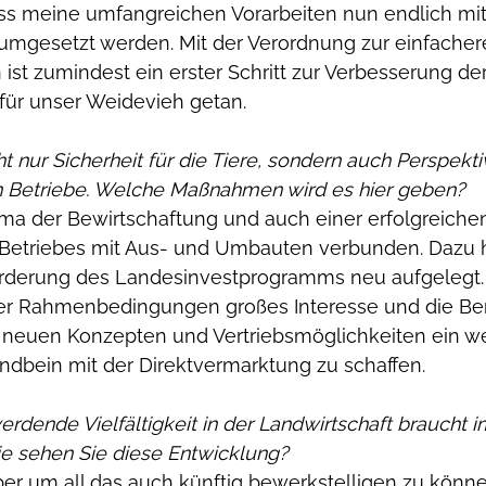
dass meine umfangreichen Vorarbeiten nun endlich m
umgesetzt werden. Mit der Verordnung zur einfache
st zumindest ein erster Schritt zur Verbesserung der
für unser Weidevieh getan. 
t nur Sicherheit für die Tiere, sondern auch Perspekti
en Betriebe. Welche Maßnahmen wird es hier geben?
ema der Bewirtschaftung und auch einer erfolgreiche
Betriebes mit Aus- und Umbauten verbunden. Dazu h
örderung des Landesinvestprogramms neu aufgelegt.
iger Rahmenbedingungen großes Interesse und die Ber
t neuen Konzepten und Vertriebsmöglichkeiten ein we
andbein mit der Direktvermarktung zu schaffen. 
rdende Vielfältigkeit in der Landwirtschaft braucht
 sehen Sie diese Entwicklung?
ber um all das auch künftig bewerkstelligen zu könn