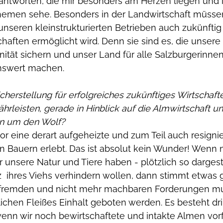
rantworten, die mir besonders am Herzen liegen und 
hemen sehe. Besonders in der Landwirtschaft müssen
 unseren kleinstrukturierten Betrieben auch zukünftig 
chaften ermöglicht wird. Denn sie sind es, die unsere 
ität sichern und unser Land für alle Salzburgerinne
nswert machen. 
cherstellung für erfolgreiches zukünftiges Wirtschaft
hrleisten, gerade in Hinblick auf die Almwirtschaft un
on um den Wolf?
or eine derart aufgeheizte und zum Teil auch resigni
 Bauern erlebt. Das ist absolut kein Wunder! Wenn n
 unsere Natur und Tiere haben - plötzlich so dargest
z  ihres Viehs verhindern wollen, dann stimmt etwas
sfremden und nicht mehr machbaren Forderungen mu
ichen Fleißes Einhalt geboten werden. Es besteht dr
enn wir noch bewirtschaftete und intakte Almen vor