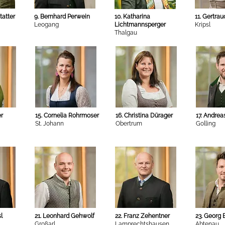
tatter
9. Bernhard Perwein
10. Katharina
11. Gertraud
Leogang
Lichtmannsperger
Kripsl
Thalgau
er
15. Cornelia Rohrmoser
16. Christina Dürager
17. Andrea
St. Johann
Obertrum
Golling
l
21. Leonhard Gehwolf
22. Franz Zehentner
23. Georg
Großarl
Lamprechtshausen
Abtenau