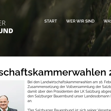
START
WER WIR SIND
WAS
tschaftskammerwahlen 
Bei den Landwirtschaftskammerwahlen am 16. Febr
Zusammensetzung der Vollversammlung der Salzb
damit über den Präsidenten der LK Salzburg abgesti
den Salzburger Bauernbund unser Landesobmann 
an.
"Der Salzburger Bauernbund ist sich seiner Verantw