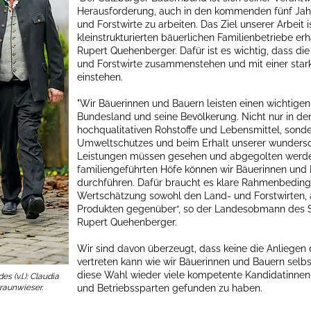
Herausforderung, auch in den kommenden fünf Jahre
und Forstwirte zu arbeiten. Das Ziel unserer Arbeit i
kleinstrukturierten bäuerlichen Familienbetriebe erh
Rupert Quehenberger. Dafür ist es wichtig, dass di
und Forstwirte zusammenstehen und mit einer star
einstehen.
"Wir Bäuerinnen und Bauern leisten einen wichtigen
Bundesland und seine Bevölkerung. Nicht nur in der
hochqualitativen Rohstoffe und Lebensmittel, sond
Umweltschutzes und beim Erhalt unserer wundersc
Leistungen müssen gesehen und abgegolten werden
familiengeführten Höfe können wir Bäuerinnen und 
durchführen. Dafür braucht es klare Rahmenbeding
Wertschätzung sowohl den Land- und Forstwirten, 
Produkten gegenüber“, so der Landesobmann des 
Rupert Quehenberger.
Wir sind davon überzeugt, dass keine die Anliegen 
vertreten kann wie wir Bäuerinnen und Bauern selbst
diese Wahl wieder viele kompetente Kandidatinnen
 (v.l.): Claudia
raunwieser.
und Betriebssparten gefunden zu haben.