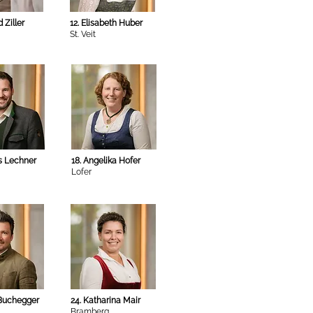
 Ziller
12. Elisabeth Huber
St. Veit
s Lechner
18. Angelika Hofer
Lofer
 Buchegger
24. Katharina Mair
Bramberg