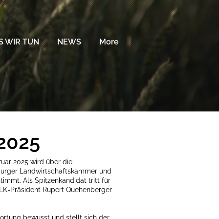
 WIR TUN
NEWS
More
2025
uar 2025 wird über die
urger Landwirtschaftskammer und
mmt. Als Spitzenkandidat tritt für
LK-Präsident Rupert Quehenberger
ortung bewusst und stellt sich der