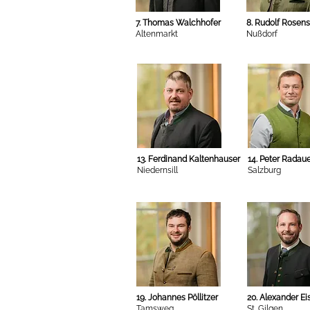
7. Thomas Walchhofer
8. Rudolf Rosens
Altenmarkt
Nußdorf
13. Ferdinand Kaltenhauser
14. Peter Radau
Niedernsill
Salzburg
19. Johannes Pöllitzer
20. Alexander Eis
Tamsweg
St. Gilgen