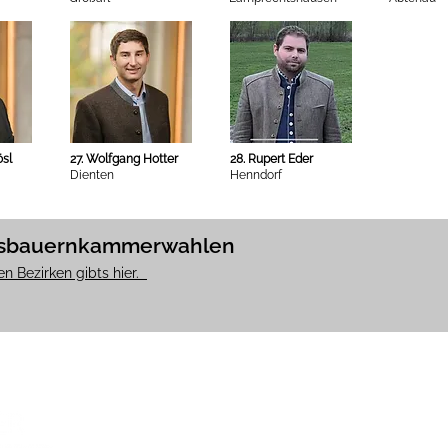
sl
27. Wolfgang Hotter
28. Rupert Eder
Dienten
Henndorf
irksbauernkammerwahlen
en Bezirken gibts hier.
IMPRE