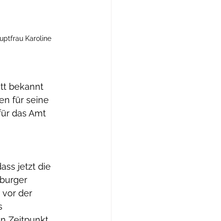
ptfrau Karoline 
tt bekannt 
n für seine 
für das Amt 
s jetzt die 
zburger 
vor der 
s 
n Zeitpunkt 