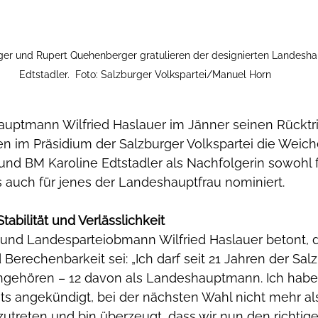
er und Rupert Quehenberger gratulieren der designierten Landeshau
Edtstadler.  Foto: Salzburger Volkspartei/Manuel Horn
tmann Wilfried Haslauer im Jänner seinen Rücktri
n im Präsidium der Salzburger Volkspartei die Weiche
und BM Karoline Edtstadler als Nachfolgerin sowohl 
ls auch für jenes der Landeshauptfrau nominiert.
Stabilität und Verlässlichkeit
d Landesparteiobmann Wilfried Haslauer betont, das
d Berechenbarkeit sei: „Ich darf seit 21 Jahren der Sal
gehören – 12 davon als Landeshauptmann. Ich habe 
ts angekündigt, bei der nächsten Wahl nicht mehr al
utreten und bin überzeugt, dass wir nun den richtige