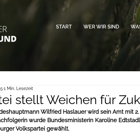
START
WER WIR SIND
WAS
25
1 Min. Lesezeit
ei stellt Weichen für Zu
eshauptmann Wilfried Haslauer wird sein Amt mit 2. 
achfolgerin wurde Bundesministerin Karoline Edtstad
urger Volkspartei gewählt.