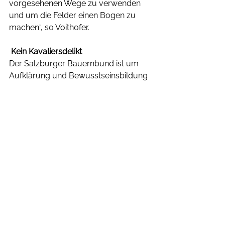
vorgesehenen Wege zu verwenden 
und um die Felder einen Bogen zu 
machen“, so Voithofer. 
 Kein Kavaliersdelikt
Der Salzburger Bauernbund ist um 
Aufklärung und Bewusstseinsbildung 
bemüht. Dennoch findet Voithofer 
deutliche Worte: „Hundebesitzer, die 
durch Rücksichtslosigkeit ein gutes 
Miteinander und damit das 
Wohlergehen der Tiere ernsthaft 
gefährden, müssen anfangen 
umzudenken. Es wird niemanden 
untersagt, eine Wanderung mit dem 
Hund zu unternehmen. Es geht 
darum, den Hundekot zu entfernen 
und die Säckchen zu entsorgen. So 
kann ein gutes Miteinander auch in 