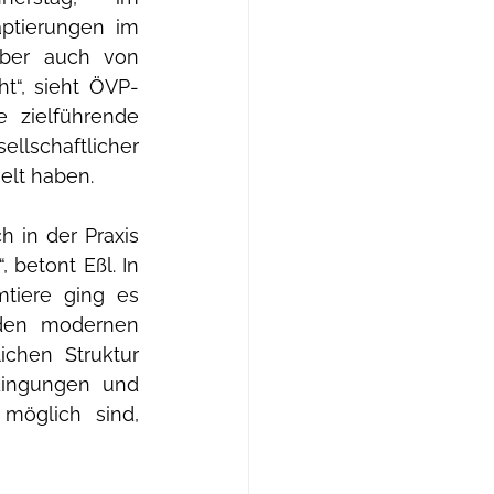
ptierungen im 
ber auch von 
ht“, sieht ÖVP-
 zielführende 
llschaftlicher 
elt haben. 
 in der Praxis 
betont Eßl. In 
tiere ging es 
den modernen 
chen Struktur 
dingungen und 
möglich sind, 