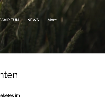
 WIR TUN
NEWS
More
hten
aketes im 