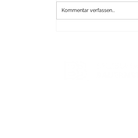
Kommentar verfassen...
Die Dimensionen sind kaum
vorstellbar
Salzburger Bauernbund
Merianstrasse 13
5020 Salzburg
Telefon: 0662/ 8698-251
Mail: office@sbg-bauernbund.at