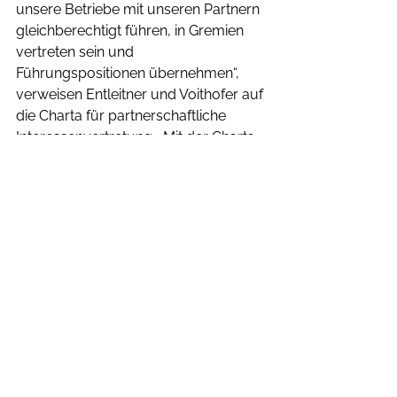
unsere Betriebe mit unseren Partnern 
gleichberechtigt führen, in Gremien 
vertreten sein und 
Führungspositionen übernehmen“, 
verweisen Entleitner und Voithofer auf 
die Charta für partnerschaftliche 
Interessenvertretung. „Mit der Charta 
fordern wir genau diese Beteiligung 
ein. Es muss eine 
Selbstverständlichkeit sein, dass die 
Ressourcen gerecht verteilt werden 
und eine Sitzungs- und 
Organisationskultur geschaffen wird, 
die für Frauen und Männer machbar 
ist. Frauen wollen mitgestalten, und es 
liegt in der Verantwortung von 
Führungskräften, dies den Frauen 
auch zu ermöglichen“, so Voithofer 
und Entleitner abschließend.                 