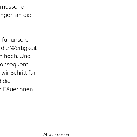
gemessene 
ungen an die 
 für unsere 
die Wertigkeit 
n hoch. Und 
konsequent 
r Schritt für 
 die 
n Bäuerinnen 
Alle ansehen