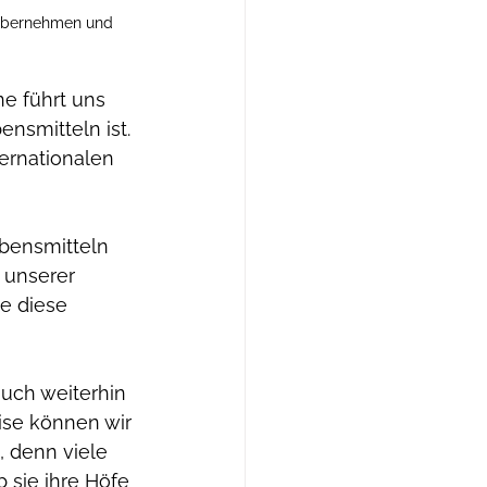
u übernehmen und 
e führt uns 
nsmitteln ist. 
ternationalen 
ebensmitteln 
 unserer 
e diese 
auch weiterhin 
ise können wir 
 denn viele 
 sie ihre Höfe 